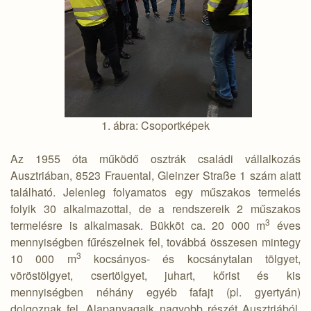
1. ábra: Csoportképek
Az 1955 óta működő osztrák családi vállalkozás
Ausztriában, 8523 Frauental, Gleinzer Straße 1 szám alatt
található. Jelenleg folyamatos egy műszakos termelés
folyik 30 alkalmazottal, de a rendszereik 2 műszakos
3
termelésre is alkalmasak. Bükköt ca. 20 000 m
éves
mennyiségben fűrészelnek fel, továbbá összesen mintegy
3
10 000 m
kocsányos- és kocsánytalan tölgyet,
vöröstölgyet, csertölgyet, juhart, kőrist és kis
mennyiségben néhány egyéb fafajt (pl. gyertyán)
dolgoznak fel. Alapanyagaik nagyobb részét Ausztriából,