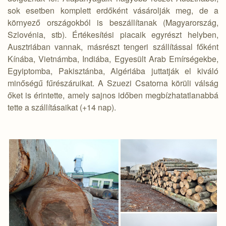
sok esetben komplett erdőként vásárolják meg, de a
környező országokból is beszállítanak (Magyarország,
Szlovénia, stb). Értékesítési piacaik egyrészt helyben,
Ausztriában vannak, másrészt tengeri szállítással főként
Kínába, Vietnámba, Indiába, Egyesült Arab Emírségekbe,
Egyiptomba, Pakisztánba, Algériába juttatják el kiváló
minőségű fűrészáruikat. A Szuezi Csatorna körüli válság
őket is érintette, amely sajnos időben megbízhatatlanabbá
tette a szállításaikat (+14 nap).