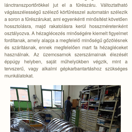
lánctranszportőrökkel jut el a fűrészáru. Változtatható
vágásszélességű szélező körfűrésszel automatán szélezik
a soron a fűrészárukat, ami egyenkénti minősítést követően
hossztolásra, majd rakatolásra kerül hosszméretenként
osztályozva. A hézaglécezés minőségére kiemelt figyelmet
fordítanak, amely alapja a megfelelő minőségű gőzölésnek
és szárításnak, ennek megfelelően mart fa hézagléceket
használnak. Az üzemcsarnok szerszámainak élezését
éppúgy helyben, saját műhelyükben végzik, mint a
tervszerű, vagy alkalmi gépkarbantartáshoz szükséges
munkálatokat.