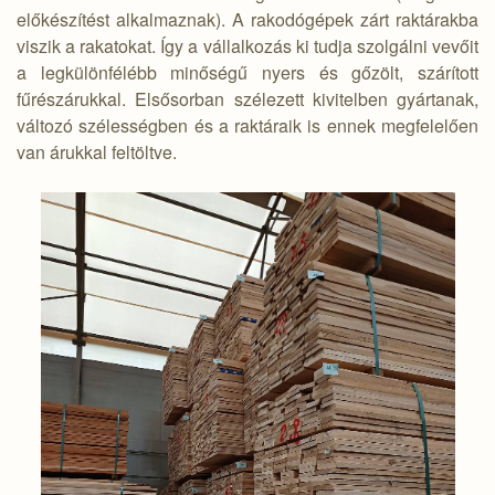
előkészítést alkalmaznak). A rakodógépek zárt raktárakba
viszik a rakatokat. Így a vállalkozás ki tudja szolgálni vevőit
a legkülönfélébb minőségű nyers és gőzölt, szárított
fűrészárukkal. Elsősorban szélezett kivitelben gyártanak,
változó szélességben és a raktáraik is ennek megfelelően
van árukkal feltöltve.