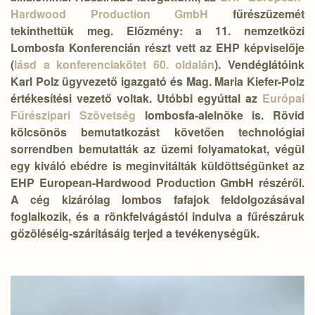
Hardwood Production GmbH
fűrészüzemét
tekinthettük meg. Előzmény: a 11. nemzetközi
Lombosfa Konferencián részt vett az EHP képviselője
(
lásd a konferenciakötet 60. oldalán
). Vendéglátóink
Karl Polz ügyvezető igazgató és Mag. Maria Kiefer-Polz
értékesítési vezető voltak. Utóbbi egyúttal az
Európai
Fűrészipari Szövetség
lombosfa-alelnöke is. Rövid
kölcsönös bemutatkozást követően technológiai
sorrendben bemutatták az üzemi folyamatokat, végül
egy kiváló ebédre is meginvitálták küldöttségünket az
EHP European-Hardwood Production GmbH részéről.
A cég kizárólag lombos fafajok feldolgozásával
foglalkozik, és a rönkfelvágástól indulva a fűrészáruk
gőzöléséig-szárításáig terjed a tevékenységük.