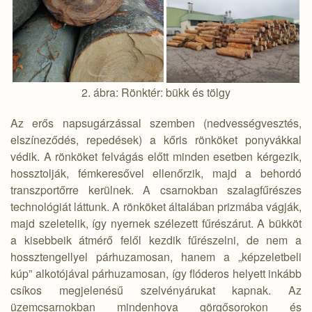
2. ábra: Rönktér: bükk és tölgy
Az erős napsugárzással szemben (nedvességvesztés,
elszíneződés, repedések) a kőris rönköket ponyvákkal
védik. A rönköket felvágás előtt minden esetben kérgezik,
hossztolják, fémkeresővel ellenőrzik, majd a behordó
transzportőrre kerülnek. A csarnokban szalagfűrészes
technológiát láttunk. A rönköket általában prizmába vágják,
majd szeletelik, így nyernek szélezett fűrészárut. A bükköt
a kisebbeik átmérő felől kezdik fűrészelni, de nem a
hossztengellyel párhuzamosan, hanem a „képzeletbeli
kúp” alkotójával párhuzamosan, így flóderos helyett inkább
csíkos megjelenésű szelvényárukat kapnak. Az
üzemcsarnokban mindenhova görgősorokon és