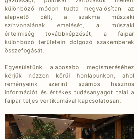
gazdasági, politikai változások mellett
különböző módon tudta megvalósítani az
alapvető célt, a szakma műszaki
színvonalának emelését, a műszaki
értelmiség továbbképzését, a faipar
különböző területein dolgozó szakemberek
összefogását.
Egyesületünk alaposabb megismeréséhez
kérjük nézzen körül honlapunkon, ahol
reményeink szerint számos hasznos
információt és értékes tudásanyagot talál a
faipar teljes vertikumával kapcsolatosan.