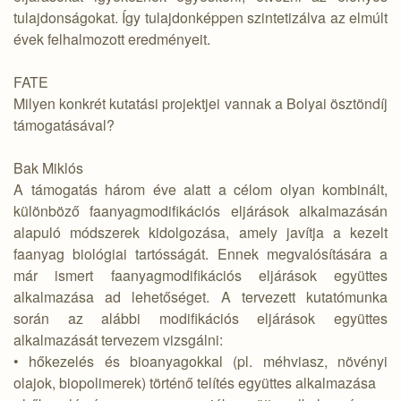
tulajdonságokat. Így tulajdonképpen szintetizálva az elmúlt
évek felhalmozott eredményeit.
FATE
Milyen konkrét kutatási projektjei vannak a Bolyai ösztöndíj
támogatásával?
Bak Miklós
A támogatás három éve alatt a célom olyan kombinált,
különböző faanyagmodifikációs eljárások alkalmazásán
alapuló módszerek kidolgozása, amely javítja a kezelt
faanyag biológiai tartósságát. Ennek megvalósítására a
már ismert faanyagmodifikációs eljárások együttes
alkalmazása ad lehetőséget. A tervezett kutatómunka
során az alábbi modifikációs eljárások együttes
alkalmazását tervezem vizsgálni:
• hőkezelés és bioanyagokkal (pl. méhviasz, növényi
olajok, biopolimerek) történő telítés együttes alkalmazása