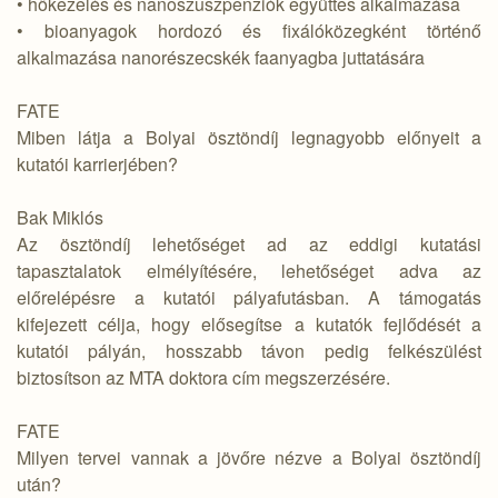
• hőkezelés és nanoszuszpenziók együttes alkalmazása
• bioanyagok hordozó és fixálóközegként történő
alkalmazása nanorészecskék faanyagba juttatására
FATE
Miben látja a Bolyai ösztöndíj legnagyobb előnyeit a
kutatói karrierjében?
Bak Miklós
Az ösztöndíj lehetőséget ad az eddigi kutatási
tapasztalatok elmélyítésére, lehetőséget adva az
előrelépésre a kutatói pályafutásban. A támogatás
kifejezett célja, hogy elősegítse a kutatók fejlődését a
kutatói pályán, hosszabb távon pedig felkészülést
biztosítson az MTA doktora cím megszerzésére.
FATE
Milyen tervei vannak a jövőre nézve a Bolyai ösztöndíj
után?