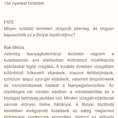
156 nyertest hirdettek.
FATE
Milyen kutatási területen dolgozik jelenleg, és hogyan
kapcsolódik ez a Bolyai ösztöndíjhoz?
Bak Miklós
Jelenleg faanyagtudományi területen végzem a
kutatásaimat, ami elsősorban különböző modifikációs
eljárásokat foglal magába. A korábbi években vizsgáltam
különböző hőkezelő eljárások, viaszos telítőeljárások,
szilícium alapú szol-gél eljárások, valamint biopolimerek
és nanorendszerek hatását a faanyagjellemzőkre. Az
elsődleges cél minden esetben a méretstabilitás és a
biológiai tartósság javítása volt. Minden vizsgált eljárásnak
vannak előnyei, illetve hátrányai. A Bolyai ösztöndíj
keretében elvégzendő kutatások az eddig megismert
eljárásokat igyekeznek egyesíteni, ötvözni az előnyös