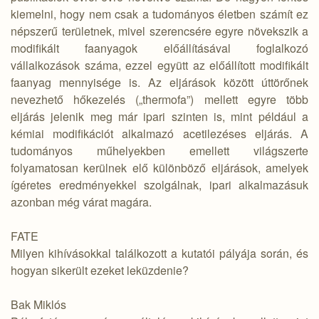
kiemelni, hogy nem csak a tudományos életben számít ez
népszerű területnek, mivel szerencsére egyre növekszik a
modifikált faanyagok előállításával foglalkozó
vállalkozások száma, ezzel együtt az előállított modifikált
faanyag mennyisége is. Az eljárások között úttörőnek
nevezhető hőkezelés („thermofa”) mellett egyre több
eljárás jelenik meg már ipari szinten is, mint például a
kémiai modifikációt alkalmazó acetilezéses eljárás. A
tudományos műhelyekben emellett világszerte
folyamatosan kerülnek elő különböző eljárások, amelyek
ígéretes eredményekkel szolgálnak, ipari alkalmazásuk
azonban még várat magára.
FATE
Milyen kihívásokkal találkozott a kutatói pályája során, és
hogyan sikerült ezeket leküzdenie?
Bak Miklós