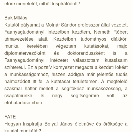
előre menetelét, miből inspirálódott?
Bak Miklós
Kutatói pályámat a Molnár Sándor professzor által vezetett
Faanyagtudományi Intézetben kezdtem, Németh Róbert
témavezetése alatt. Kezdetben tudományos diákköri
munka keretében végeztem kutatásokat, majd
diplomatervezőként és doktoranduszként is a
Faanyagtudományi Intézetet választottam kutatásaim
színteréül. Ez a pozitív környezet megadta a kezdeti lökést
a munkásságomhoz, hiszen addigra már jelentős tudás
halmozódott itt fel a kutatásai területemen. A megfelelő
szakmai háttér mellett a segítőkész munkaközösség, a
csapatmunka is nagy segítségemre volt az
előhaladásomban.
FATE
Hogyan inspirálja Bolyai János életműve és öröksége a
kutatói munkáját?