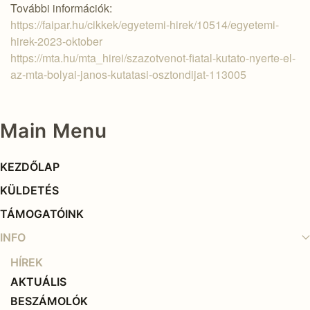
További információk:
https://faipar.hu/cikkek/egyetemi-hirek/10514/egyetemi-
hirek-2023-oktober
https://mta.hu/mta_hirei/szazotvenot-fiatal-kutato-nyerte-el-
az-mta-bolyai-janos-kutatasi-osztondijat-113005
Main Menu
KEZDŐLAP
KÜLDETÉS
TÁMOGATÓINK
INFO
HÍREK
AKTUÁLIS
BESZÁMOLÓK