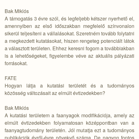
Bak Miklós
A támogatás 3 évre szól, és legfeljebb kétszer nyerhető el,
amennyiben az első időszakban megfelelő színvonalon
sikerül teljesíteni a vállalásokat. Szeretném tovább folytatni
a megkezdett kutatásokat, hiszen rengeteg potenciált látok
a választott területen. Ehhez keresni fogom a továbbiakban
is a lehetőségeket, figyelembe véve az aktuális pályázati
forrásokat.
FATE
Hogyan látja a kutatási területét és a tudományos
közösség változásait az elmúlt évtizedekben?
Bak Miklós
A kutatási területem a faanyagok modifikációja, amely az
elmúlt évtizedekben folyamatosan középpontban van a
faanyagtudomány területén. Jól mutatja ezt a tudományos
publikációk évről-évre növekvő száma. De nagyon fontos