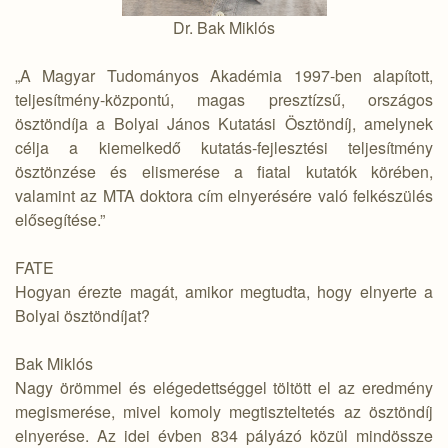
Dr. Bak Miklós
„A Magyar Tudományos Akadémia 1997-ben alapított,
teljesítmény-központú, magas presztízsű, országos
ösztöndíja a Bolyai János Kutatási Ösztöndíj, amelynek
célja a kiemelkedő kutatás-fejlesztési teljesítmény
ösztönzése és elismerése a fiatal kutatók körében,
valamint az MTA doktora cím elnyerésére való felkészülés
elősegítése.”
FATE
Hogyan érezte magát, amikor megtudta, hogy elnyerte a
Bolyai ösztöndíjat?
Bak Miklós
Nagy örömmel és elégedettséggel töltött el az eredmény
megismerése, mivel komoly megtiszteltetés az ösztöndíj
elnyerése. Az idei évben 834 pályázó közül mindössze