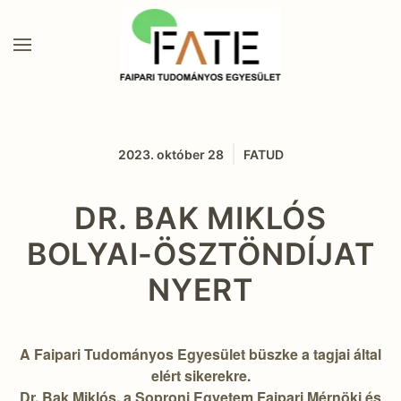
2023. október 28
FATUD
DR. BAK MIKLÓS
BOLYAI-ÖSZTÖNDÍJAT
NYERT
A Faipari Tudományos Egyesület büszke a tagjai által
elért sikerekre.
Dr. Bak Miklós, a Soproni Egyetem Faipari Mérnöki és