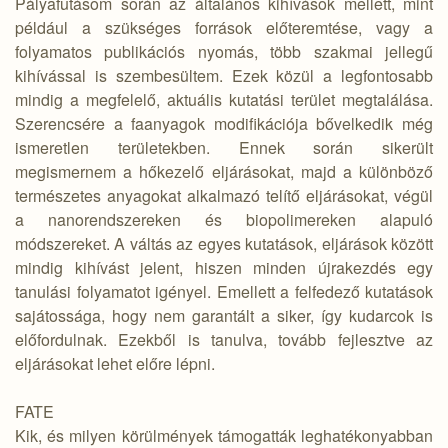
Pályafutásom során az általános kihívások mellett, mint
például a szükséges források előteremtése, vagy a
folyamatos publikációs nyomás, több szakmai jellegű
kihívással is szembesültem. Ezek közül a legfontosabb
mindig a megfelelő, aktuális kutatási terület megtalálása.
Szerencsére a faanyagok modifikációja bővelkedik még
ismeretlen területekben. Ennek során sikerült
megismernem a hőkezelő eljárásokat, majd a különböző
természetes anyagokat alkalmazó telítő eljárásokat, végül
a nanorendszereken és biopolimereken alapuló
módszereket. A váltás az egyes kutatások, eljárások között
mindig kihívást jelent, hiszen minden újrakezdés egy
tanulási folyamatot igényel. Emellett a felfedező kutatások
sajátossága, hogy nem garantált a siker, így kudarcok is
előfordulnak. Ezekből is tanulva, tovább fejlesztve az
eljárásokat lehet előre lépni.
FATE
Kik, és milyen körülmények támogatták leghatékonyabban