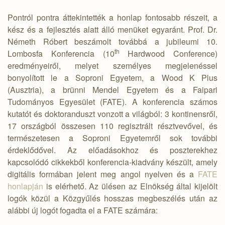
Pontról pontra áttekintették a honlap fontosabb részeit, a
kész és a fejlesztés alatt álló menüket egyaránt. Prof. Dr.
Németh Róbert beszámolt továbbá a jubileumi 10.
th
Lombosfa Konferencia (10
Hardwood Conference)
eredményeiről, melyet személyes megjelenéssel
bonyolított le a Soproni Egyetem, a Wood K Plus
(Ausztria), a brünni Mendel Egyetem és a Faipari
Tudományos Egyesület (FATE). A konferencia számos
kutatót és doktoranduszt vonzott a világból: 3 kontinensről,
17 országból összesen 110 regisztrált résztvevővel, és
természetesen a Soproni Egyetemről sok további
érdeklődővel. Az előadásokhoz és poszterekhez
kapcsolódó cikkekből konferencia-kiadvány készült, amely
digitális formában jelent meg angol nyelven és a
FATE
honlapján
is elérhető. Az ülésen az Elnökség által kijelölt
logók közül a Közgyűlés hosszas megbeszélés után az
alábbi új logót fogadta el a FATE számára: