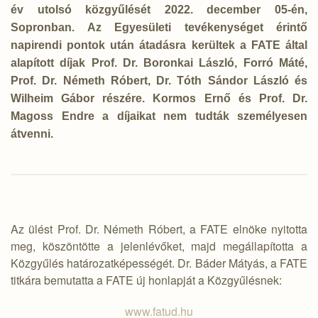
év utolsó közgyűlését 2022. december 05-én,
Sopronban. Az Egyesületi tevékenységet érintő
napirendi pontok után átadásra kerültek a FATE által
alapított díjak Prof. Dr.
B
oronkai
László, Forró Máté,
Prof. Dr. Németh Róbert, Dr. Tóth Sándor László és
Wilheim Gábor részére. Kormos Ernő és Prof. Dr.
Magoss Endre a díjaikat nem tudták személyesen
átvenni.
Az ülést Prof. Dr. Németh Róbert, a FATE elnöke nyitotta
meg, köszöntötte a jelenlévőket, majd megállapította a
Közgyűlés határozatképességét. Dr. Báder Mátyás, a FATE
titkára bemutatta a FATE új honlapját a Közgyűlésnek:
www.fatud.hu