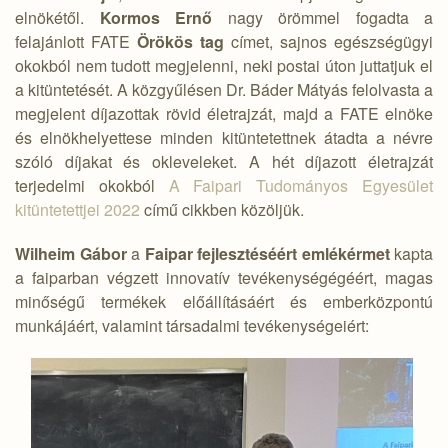
elnökétől.
Kormos Ernő
nagy örömmel fogadta a
felajánlott FATE
Örökös tag
címet, sajnos egészségügyi
okokból nem tudott megjelenni, neki postai úton juttatjuk el
a kitüntetését. A közgyűlésen Dr. Báder Mátyás felolvasta a
megjelent díjazottak rövid életrajzát, majd a FATE elnöke
és elnökhelyettese minden kitüntetettnek átadta a névre
szóló díjakat és okleveleket. A hét díjazott életrajzát
terjedelmi okokból
A Faipari Tudományos Egyesület
kitüntetettjei 2022
című cikkben közöljük.
Wilheim Gábor
a
Faipar fejlesztéséért emlékérmet
kapta
a faiparban végzett innovatív tevékenységégéért, magas
minőségű termékek előállításáért és emberközpontú
munkájáért, valamint társadalmi tevékenységeiért: