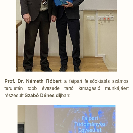
Prof. Dr. Németh Róbert
a faipari felsőoktatás számos
területén több évtizede tartó kimagasló munkájáért
részesült
Szabó Dénes díj
ban: