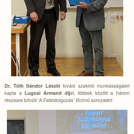
Dr. Tóth Sándor László
kiváló szakírói munkásságáért
kapta a
Lugosi Armand díj
at, többek között a három
részesre bővült ’A Fafeldolgozás’ főcímű sorozatért: