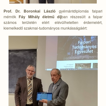
Prof. Dr. Boronkai László
gyémántdiplomás faipari
mérnök
Fáy Mihály életmű díj
ban részesült a faipar
számos területén elért elévülhetetlen érdemeiért,
kiemelkedő szakmai-tudományos munkásságáért: